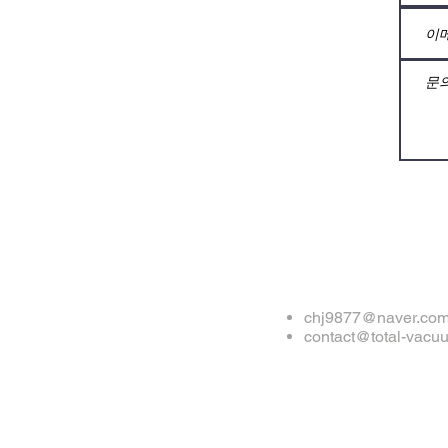
chj9877@naver.co
contact@total-vacu