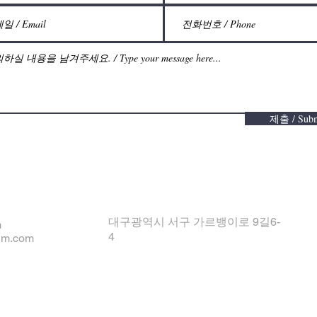
제출 / Subm
대구광역시 서구 가르뱅이로 9길6-
m
4
um.com