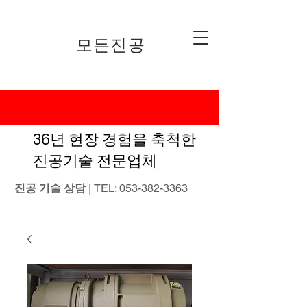
​모든진공
36년 현장 경험을 축척한
진공기술 전문업체
진공 기술 상담
| TEL:
053-382-3363