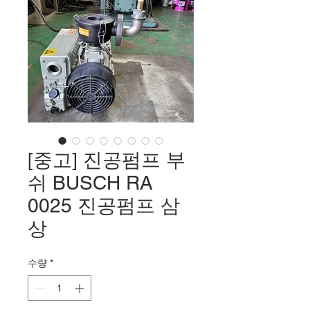
[중고] 진공펌프 부
쉬 BUSCH RA
0025 진공펌프 삼
상
수량
*