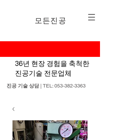
​모든진공
36년 현장 경험을 축척한
진공기술 전문업체
진공 기술 상담
| TEL:
053-382-3363