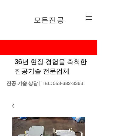
​모든진공
36년 현장 경험을 축척한
진공기술 전문업체
진공 기술 상담
| TEL:
053-382-3363