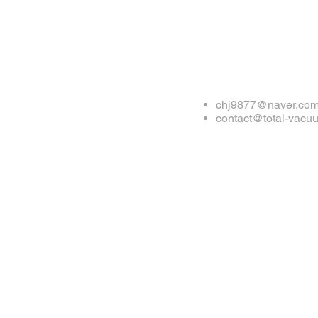
chj9877@naver.co
contact@total-vacu