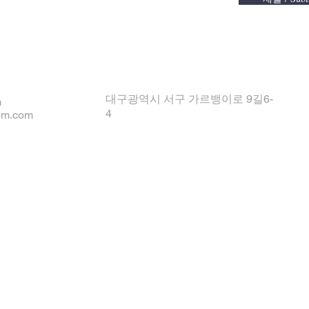
대구광역시 서구 가르뱅이로 9길6-
m
4
um.com