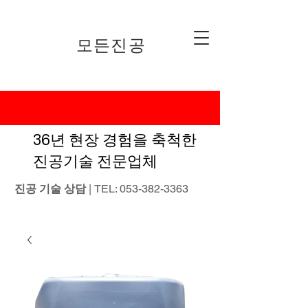
​모든진공
36년 현장 경험을 축척한
진공기술 전문업체
진공 기술 상담
| TEL:
053-382-3363