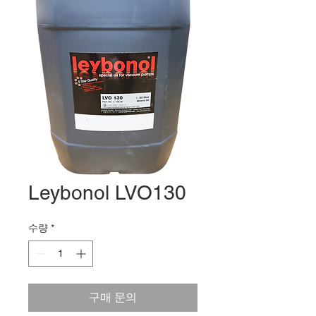
Leybonol LVO130
수량
*
구매 문의