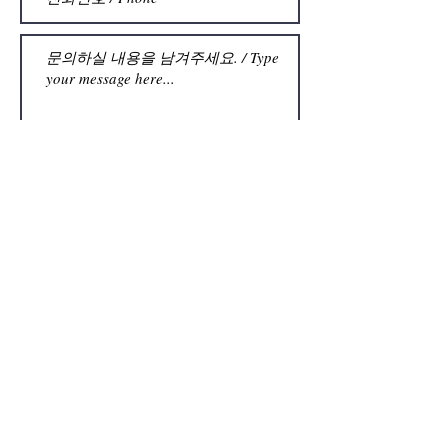
제출 / Submit
chj9877@naver.com
contact@total-vacuum.com
대구광역시 서구 가르뱅이로 9길
6-4
Tel:
053-382-3363
Fax: 053-383-8986
Mobile:
010-3897-8538