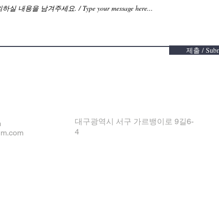
제출 / Subm
대구광역시 서구 가르뱅이로 9길6-
m
4
um.com